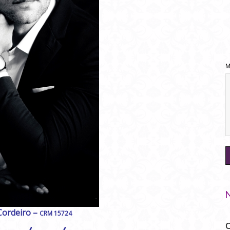
M
 Cordeiro –
CRM 15724
C