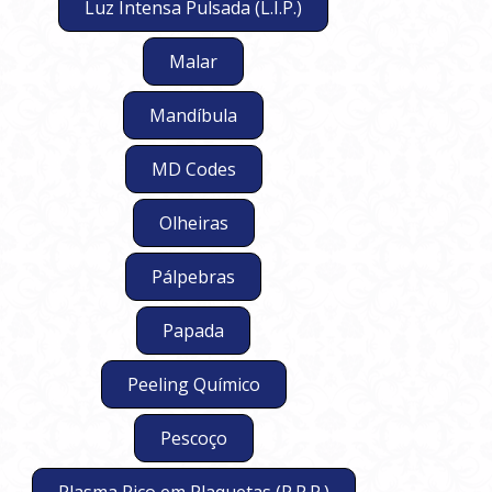
Luz Intensa Pulsada (L.I.P.)
Malar
Mandíbula
MD Codes
Olheiras
Pálpebras
Papada
Peeling Químico
Pescoço