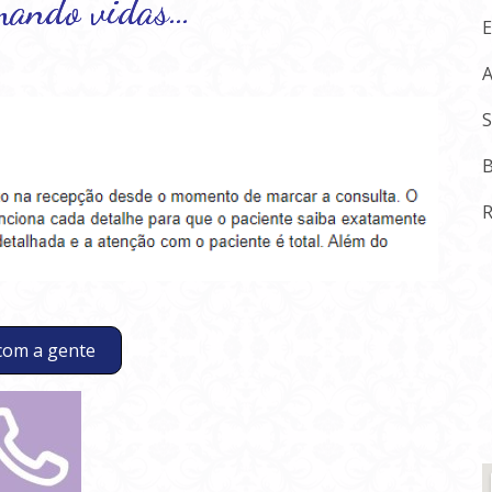
mando vidas…
E
A
S
B
R
 com a gente