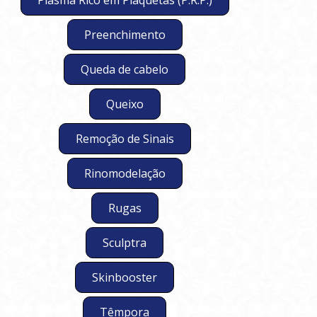
Plasma Rico em Plaquetas (P.R.P.)
Preenchimento
Queda de cabelo
Queixo
Remoção de Sinais
Rinomodelação
Rugas
Sculptra
Skinbooster
Têmpora