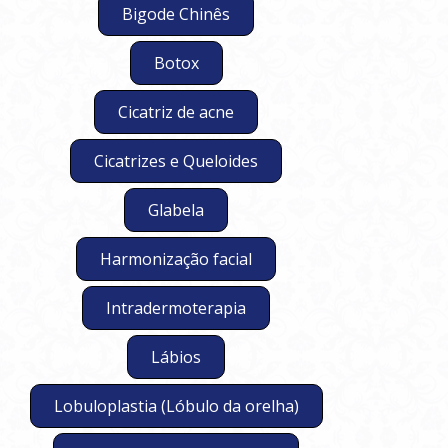
Bigode Chinês
Botox
Cicatriz de acne
Cicatrizes e Queloides
Glabela
Harmonização facial
Intradermoterapia
Lábios
Lobuloplastia (Lóbulo da orelha)