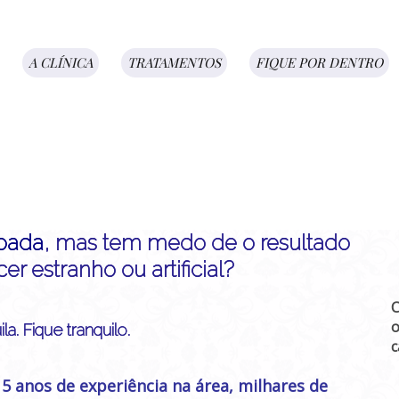
A CLÍNICA
TRATAMENTOS
FIQUE POR DENTRO
pada
, mas tem medo de o resultado
r estranho ou artificial?
C
o
la. Fique tranquilo.
c
15 anos de experiência na área, milhares de