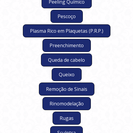
Peeling Químico
Pescoço
Plasma Rico em Plaquetas (P.R.P.)
Preenchimento
Queda de cabelo
Queixo
Remoção de Sinais
Rinomodelação
Rugas
Sculptra