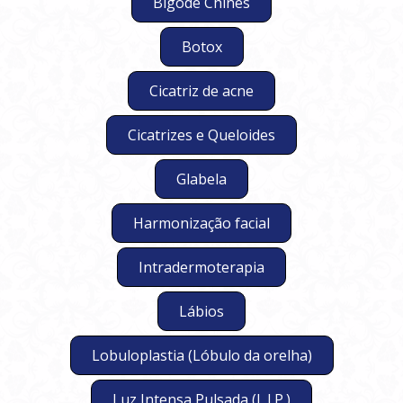
Bigode Chinês
Botox
Cicatriz de acne
Cicatrizes e Queloides
Glabela
Harmonização facial
Intradermoterapia
Lábios
Lobuloplastia (Lóbulo da orelha)
Luz Intensa Pulsada (L.I.P.)