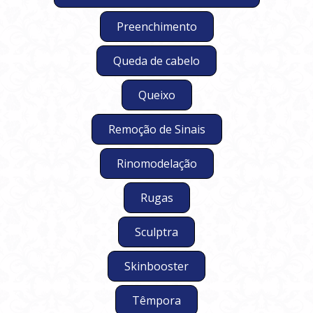
Preenchimento
Queda de cabelo
Queixo
Remoção de Sinais
Rinomodelação
Rugas
Sculptra
Skinbooster
Têmpora