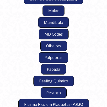
Malar
Mandíbula
MD Codes
Olheiras
Pálpebras
Papada
Peeling Químico
Pescoço
Plasma Rico em Plaquetas (P.R.P.)