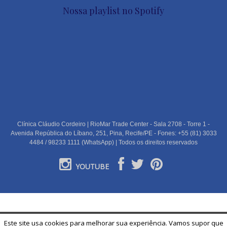
Nossa playlist no Spotify
Clínica Cláudio Cordeiro | RioMar Trade Center - Sala 2708 - Torre 1 -
Avenida República do Líbano, 251, Pina, Recife/PE - Fones: +55 (81) 3033
4484 / 98233 1111 (WhatsApp) | Todos os direitos reservados
YOUTUBE
PORTUGUÊS
Este site usa cookies para melhorar sua experiência. Vamos supor que