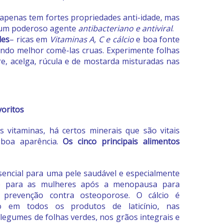
apenas tem fortes propriedades anti-idade, mas
um poderoso agente
antibacteriano e antiviral
.
des
– ricas em
Vitaminas A, C e cálcio
e boa fonte
endo melhor comê-las cruas. Experimente folhas
re, acelga, rúcula e de mostarda misturadas nas
voritos
 vitaminas, há certos minerais que são vitais
boa aparência.
Os cinco principais alimentos
sencial para uma pele saudável e especialmente
e para as mulheres após a menopausa para
 prevenção contra osteoporose. O cálcio é
o em todos os produtos de laticínio, nas
 legumes de folhas verdes, nos grãos integrais e