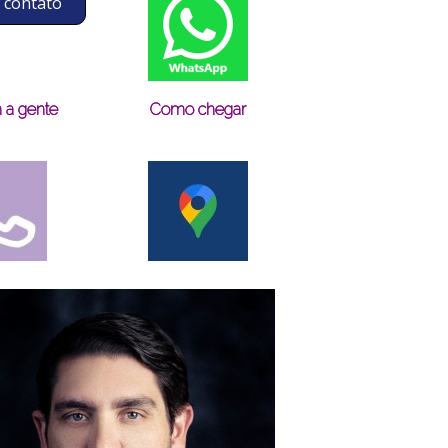
 contato
 a gente
Como chegar