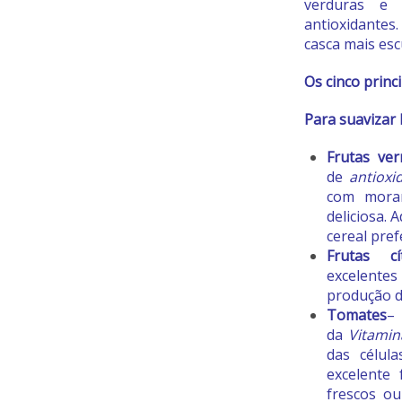
verduras e 
antioxidantes
casca mais es
Os cinco princ
Para suavizar 
Frutas ve
de
antioxi
com moran
deliciosa.
cereal pref
Frutas cít
excelente
produção d
Tomates
–
da
Vitamin
das célul
excelente
frescos o