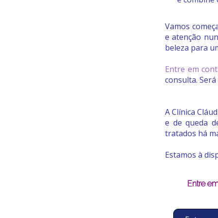
Vamos começar
e atenção nun
beleza para um
Entre em cont
consulta. Ser
A Clínica Cláu
e de queda de
tratados há ma
Estamos à disp
Entre em