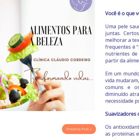
Você é o que 
Uma pele sau
juntas. Certo
melhorar a te
frequentes é 
nutrientes de
partir da alim
Em um mundo i
vida mudaram,
comuns e os
diminuído atr
necessidade p
Suavizadores d
Os antioxidant
Próximo Post »
as proteínas e