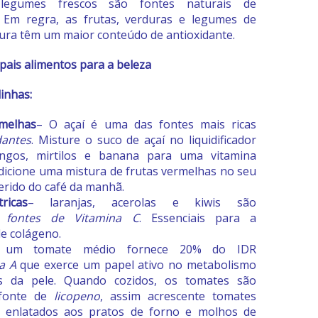
legumes frescos são fontes naturais de
. Em regra, as frutas, verduras e legumes de
cura têm um maior conteúdo de antioxidante.
ipais alimentos para a beleza
linhas:
rmelhas
– O açaí é uma das fontes mais ricas
dantes
. Misture o suco de açaí no liquidificador
gos, mirtilos e banana para uma vitamina
 Adicione uma mistura de frutas vermelhas no seu
erido do café da manhã.
ricas
– laranjas, acerolas e kiwis são
s
fontes de Vitamina C
. Essenciais para a
e colágeno.
 um tomate médio fornece 20% do IDR
a A
que exerce um papel ativo no metabolismo
as da pele. Quando cozidos, os tomates são
 fonte de
licopeno
, assim acrescente tomates
u enlatados aos pratos de forno e molhos de