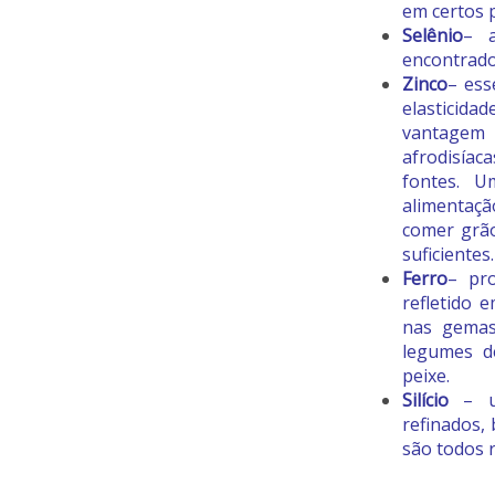
em certos 
Selênio
– a
encontrado
Zinco
– ess
elasticida
vantagem 
afrodisía
fontes. U
alimentaçã
comer grão
suficientes.
Ferro
– pr
refletido 
nas gemas
legumes de
peixe.
Silício
– u
refinados,
são todos r