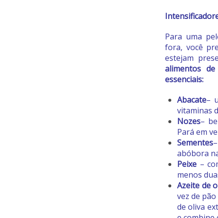
Intensificador
Para uma pel
fora, você pr
estejam pres
alimentos de
essenciais:
Abacate
– 
vitaminas d
Nozes
– be
Pará em vez
Sementes
–
abóbora na
Peixe
– co
menos duas
Azeite de o
vez de pão
de oliva ex
e combine 