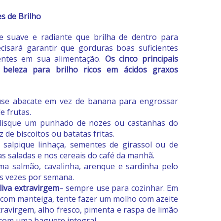
es de Brilho
e suave e radiante que brilha de dentro para
ecisará garantir que gorduras boas suficientes
entes em sua alimentação.
Os cinco principais
 beleza para brilho ricos em ácidos graxos
use abacate em vez de banana para engrossar
e frutas.
lisque um punhado de nozes ou castanhas do
 de biscoitos ou batatas fritas.
 salpique linhaça, sementes de girassol ou de
s saladas e nos cereais do café da manhã.
ma salmão, cavalinha, arenque e sardinha pelo
 vezes por semana.
liva extravirgem
– sempre use para cozinhar. Em
 com manteiga, tente fazer um molho com azeite
travirgem, alho fresco, pimenta e raspa de limão
com uma baguete integral.