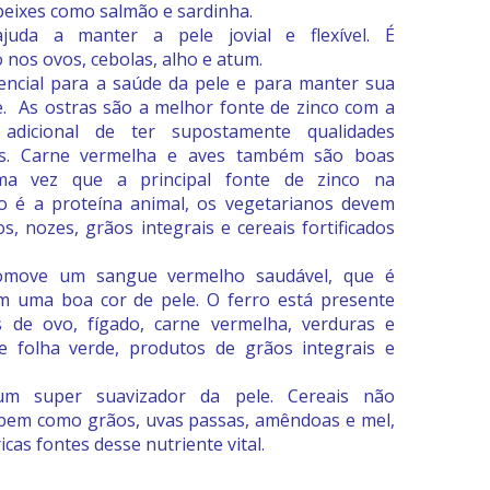
peixes como salmão e sardinha.
juda a manter a pele jovial e flexível. É
 nos ovos, cebolas, alho e atum.
encial para a saúde da pele e para manter sua
de. As ostras são a melhor fonte de zinco com a
adicional de ter supostamente qualidades
cas. Carne vermelha e aves também são boas
ma vez que a principal fonte de zinco na
o é a proteína animal, os vegetarianos devem
s, nozes, grãos integrais e cereais fortificados
omove um sangue vermelho saudável, que é
em uma boa cor de pele. O ferro está presente
 de ovo, fígado, carne vermelha, verduras e
 folha verde, produtos de grãos integrais e
m super suavizador da pele. Cereais não
 bem como grãos, uvas passas, amêndoas e mel,
icas fontes desse nutriente vital.