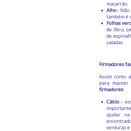
macarrão.
Alho
– Não 
também é 
Folhas ver
de
fibra
, s
de espinaf
saladas.
Firmadores fa
Assim como as
para manter 
firmadores:
Cálcio
– es
important
ajudar na
encontrad
verduras e