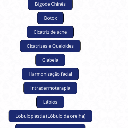
Bigode Chinês
Botox
Cicatriz de acne
Cicatrizes e Queloides
Glabela
Harmonização facial
Intradermoterapia
Lábios
Lobuloplastia (Lóbulo da orelha)