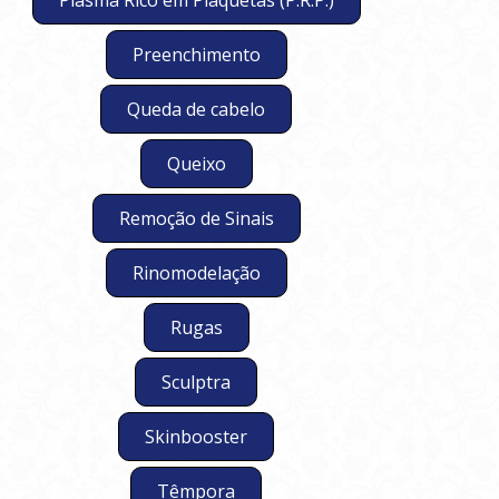
Plasma Rico em Plaquetas (P.R.P.)
Preenchimento
Queda de cabelo
Queixo
Remoção de Sinais
Rinomodelação
Rugas
Sculptra
Skinbooster
Têmpora