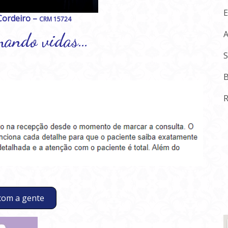
E
 Cordeiro –
CRM 15724
A
mando vidas…
S
B
R
 com a gente