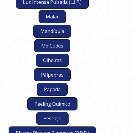
Luz Intensa Pulsada (L.I.P.)
Malar
Mandíbula
Md Codes
Olheiras
Pálpebras
Papada
Peeling Químico
Pescoço