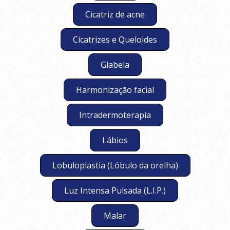
Cicatriz de acne
Cicatrizes e Queloides
Glabela
Harmonização facial
Intradermoterapia
Lábios
Lobuloplastia (Lóbulo da orelha)
Luz Intensa Pulsada (L.I.P.)
Malar