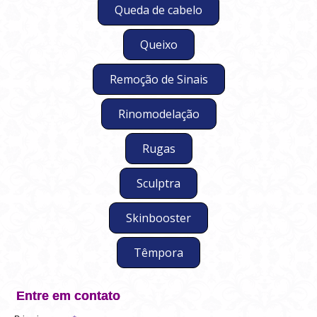
Queda de cabelo
Queixo
Remoção de Sinais
Rinomodelação
Rugas
Sculptra
Skinbooster
Têmpora
Entre em contato