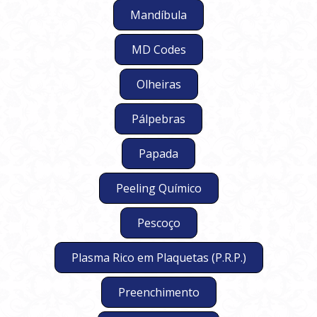
Mandíbula
MD Codes
Olheiras
Pálpebras
Papada
Peeling Químico
Pescoço
Plasma Rico em Plaquetas (P.R.P.)
Preenchimento