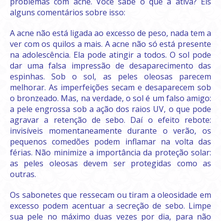
problemas com acne. Você sabe o que a ativa? Eis
alguns comentários sobre isso:
A acne não está ligada ao excesso de peso, nada tem a
ver com os quilos a mais. A acne não só está presente
na adolescência. Ela pode atingir a todos. O sol pode
dar uma falsa impressão de desaparecimento das
espinhas. Sob o sol, as peles oleosas parecem
melhorar. As imperfeições secam e desaparecem sob
o bronzeado. Mas, na verdade, o sol é um falso amigo:
a pele engrossa sob a ação dos raios UV, o que pode
agravar a retenção de sebo. Daí o efeito rebote:
invisíveis momentaneamente durante o verão, os
pequenos comedões podem inflamar na volta das
férias. Não minimize a importância da proteção solar:
as peles oleosas devem ser protegidas como as
outras.
Os sabonetes que ressecam ou tiram a oleosidade em
excesso podem acentuar a secreção de sebo. Limpe
sua pele no máximo duas vezes por dia, para não