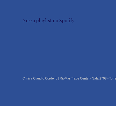
Nossa playlist no Spotify
Clínica Cláudio Cordeiro | RioMar Trade Center - Sala 2708 - Torr