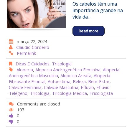
Os cabelos têm uma
importância grande na
vida da...
Read more
março 22, 2024
Cláudio Cordeiro
Permalink
Dicas E Cuidados
,
Tricologia
Alopecia
,
Alopecia Androgenética Feminina
,
Alopecia
Androgenética Masculina
,
Alopecia Areata
,
Alopecia
Fibrosante Frontal
,
Autoestima
,
Beleza
,
Bem-Estar
,
Calvície Feminina
,
Calvície Masculina
,
Efluvio
,
Eflúvio
Telégeno
,
Tricologia
,
Tricologia Médica
,
Tricologista
Comments are closed
197
0
0