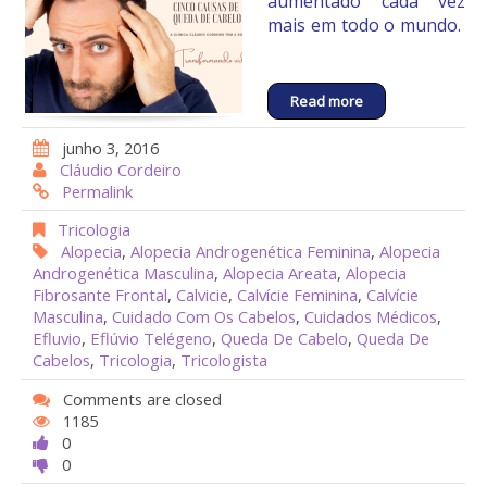
aumentado cada vez
mais em todo o mundo.
Read more
junho 3, 2016
Cláudio Cordeiro
Permalink
Tricologia
Alopecia
,
Alopecia Androgenética Feminina
,
Alopecia
Androgenética Masculina
,
Alopecia Areata
,
Alopecia
Fibrosante Frontal
,
Calvicie
,
Calvície Feminina
,
Calvície
Masculina
,
Cuidado Com Os Cabelos
,
Cuidados Médicos
,
Efluvio
,
Eflúvio Telégeno
,
Queda De Cabelo
,
Queda De
Cabelos
,
Tricologia
,
Tricologista
Comments are closed
1185
0
0