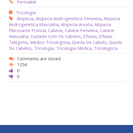
Permalink
Tricologia
Alopecia
,
Alopecia Androgenética Feminina
,
Alopecia
Androgenética Masculina
,
Alopecia Areata
,
Alopecia
Fibrosante Frontal
,
Calvicie
,
Calvície Feminina
,
Calvície
Masculina
,
Cuidado Com Os Cabelos
,
Efluvio
,
Eflúvio
Telégeno
,
Médico Tricologista
,
Queda De Cabelo
,
Queda
De Cabelos
,
Tricologia
,
Tricologia Médica
,
Tricologista
Comments are closed
1254
0
0