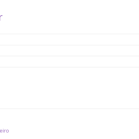
r
eiro