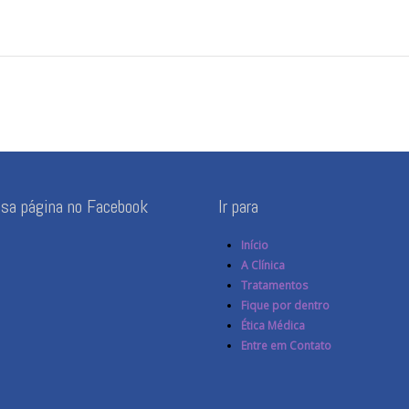
ssa página no Facebook
Ir para
Início
A Clínica
Tratamentos
Fique por dentro
Ética Médica
Entre em Contato