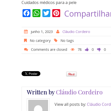
Cuidados médicos para a pele
F
W
T
Pi
Compartilha
ac
h
w
nt
e
at
itt
er
junho 1, 2023
Cláudio Cordeiro
b
s
er
e
No category
No tags
o
A
st
Comments are closed
78
0
0
o
p
k
p
Written by
Cláudio Cordeiro
View all posts by:
Cláudio Cord