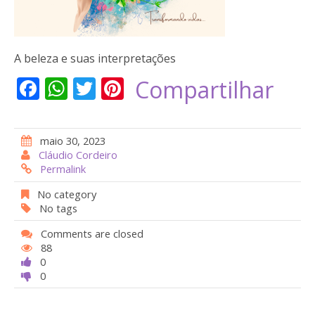
A beleza e suas interpretações
F
W
T
Pi
Compartilhar
ac
h
w
nt
e
at
itt
er
maio 30, 2023
b
s
er
e
Cláudio Cordeiro
Permalink
o
A
st
o
p
No category
No tags
k
p
Comments are closed
88
0
0