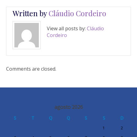
Written by
Cláudio Cordeiro
View all posts by:
Cláudio
Cordeiro
Comments are closed.
agosto 2026
S
T
Q
Q
S
S
D
1
2