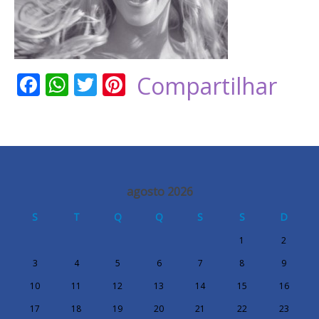
Facebook
WhatsApp
Twitter
Pinterest
Compartilhar
agosto 2026
S
T
Q
Q
S
S
D
1
2
3
4
5
6
7
8
9
10
11
12
13
14
15
16
17
18
19
20
21
22
23