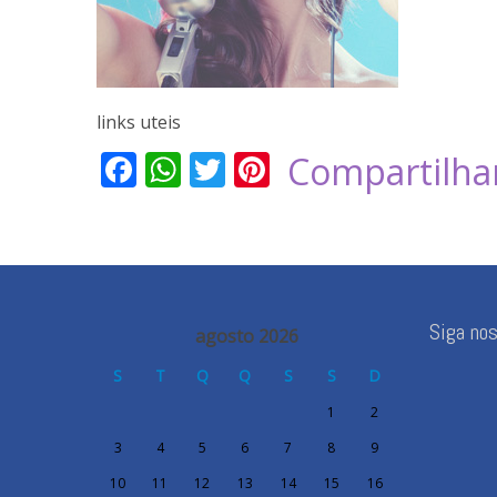
links uteis
Facebook
WhatsApp
Twitter
Pinterest
Compartilha
Siga no
agosto 2026
S
T
Q
Q
S
S
D
1
2
3
4
5
6
7
8
9
10
11
12
13
14
15
16