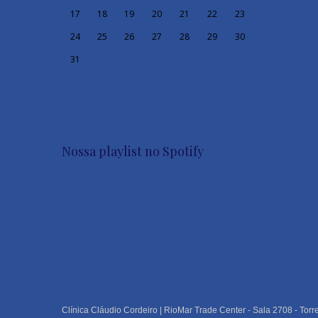
17
18
19
20
21
22
23
24
25
26
27
28
29
30
31
Nossa playlist no Spotify
Clínica Cláudio Cordeiro | RioMar Trade Center - Sala 2708 - Torr