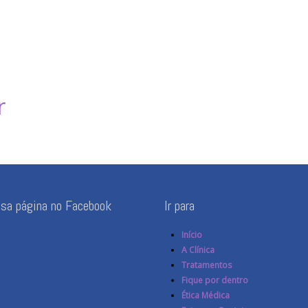
r
ssa página no Facebook
Ir para
Início
A Clínica
Tratamentos
Fique por dentro
Ética Médica