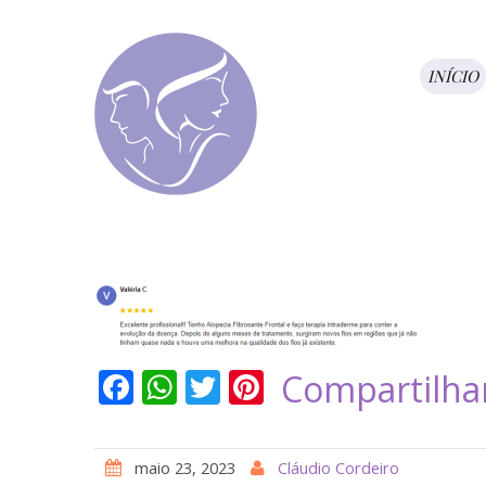
INÍCIO
F
W
T
Pi
Compartilha
ac
h
w
nt
e
at
itt
er
maio 23, 2023
Cláudio Cordeiro