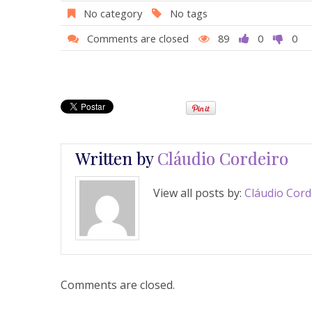
b
s
er
e
No category
No tags
o
A
st
Comments are closed
89
0
0
o
p
k
p
Written by
Cláudio Cordeiro
View all posts by:
Cláudio Cord
Comments are closed.