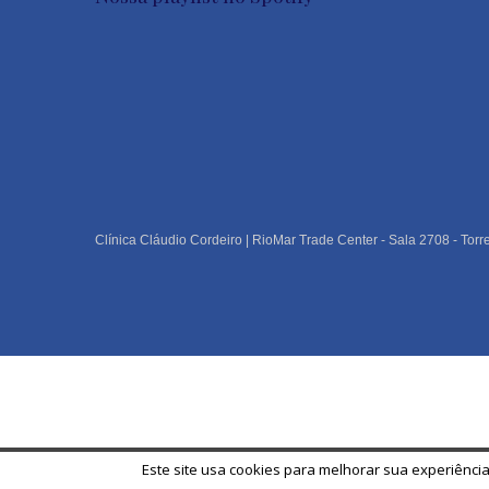
Clínica Cláudio Cordeiro | RioMar Trade Center - Sala 2708 - Torr
Este site usa cookies para melhorar sua experiência