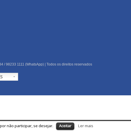
84 / 98233 1111 (WhatsApp) | Todos os direitos reservados
S
or não participar, se desejar.
Aceitar
Ler mais