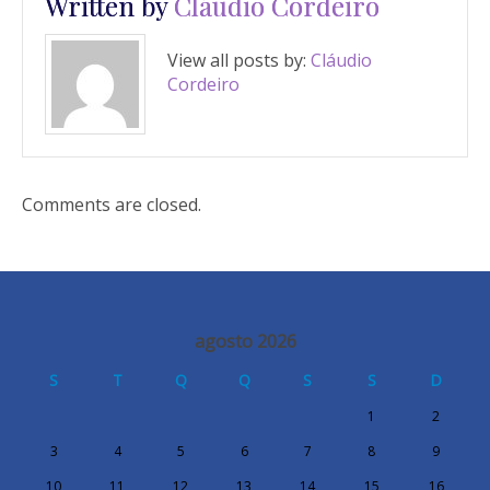
Written by
Cláudio Cordeiro
View all posts by:
Cláudio
Cordeiro
Comments are closed.
agosto 2026
S
T
Q
Q
S
S
D
1
2
3
4
5
6
7
8
9
10
11
12
13
14
15
16