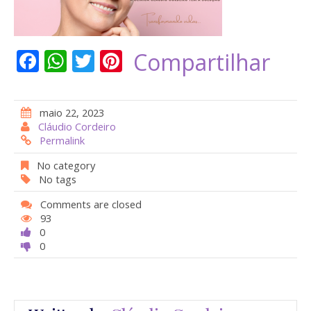
F
W
T
Pi
Compartilhar
ac
h
w
nt
e
at
itt
er
maio 22, 2023
b
s
er
e
Cláudio Cordeiro
Permalink
o
A
st
o
p
No category
No tags
k
p
Comments are closed
93
0
0