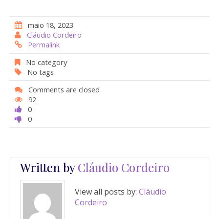
ac
h
w
nt
e
at
itt
er
maio 18, 2023
b
s
er
e
Cláudio Cordeiro
Permalink
o
A
st
o
p
No category
No tags
k
p
Comments are closed
92
0
0
Written by
Cláudio Cordeiro
View all posts by:
Cláudio
Cordeiro