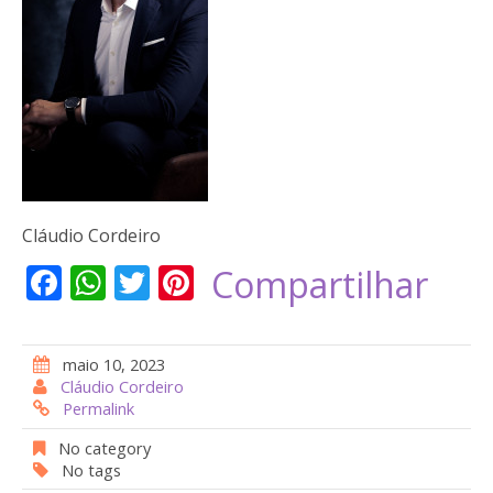
Cláudio Cordeiro
F
W
T
Pi
Compartilhar
ac
h
w
nt
e
at
itt
er
maio 10, 2023
b
s
er
e
Cláudio Cordeiro
Permalink
o
A
st
o
p
No category
No tags