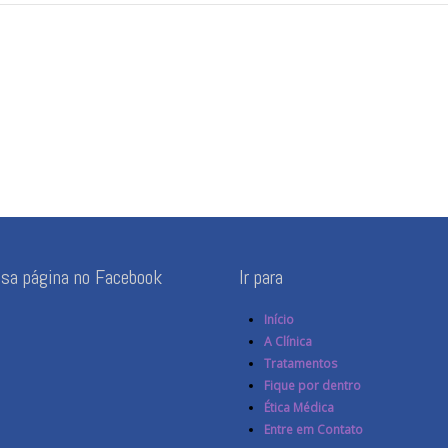
ssa página no Facebook
Ir para
Início
A Clínica
Tratamentos
Fique por dentro
Ética Médica
Entre em Contato