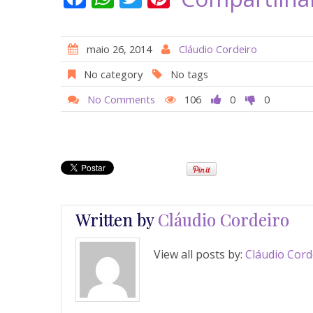
ac
h
w
nt
e
at
itt
er
maio 26, 2014
Cláudio Cordeiro
b
s
er
e
No category
No tags
o
A
st
No Comments
106
0
0
o
p
k
p
Written by
Cláudio Cordeiro
View all posts by:
Cláudio Cord