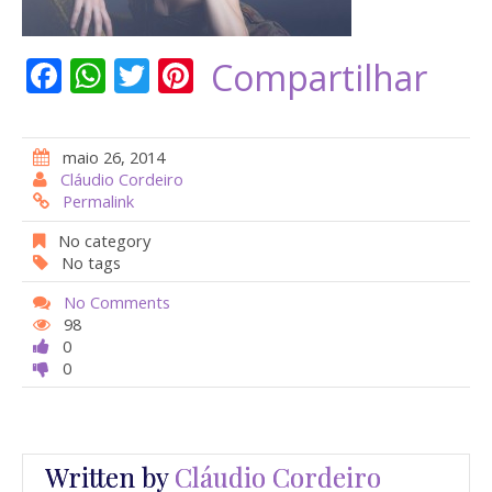
F
W
T
Pi
Compartilhar
ac
h
w
nt
e
at
itt
er
maio 26, 2014
b
s
er
e
Cláudio Cordeiro
Permalink
o
A
st
o
p
No category
No tags
k
p
No Comments
98
0
0
Written by
Cláudio Cordeiro