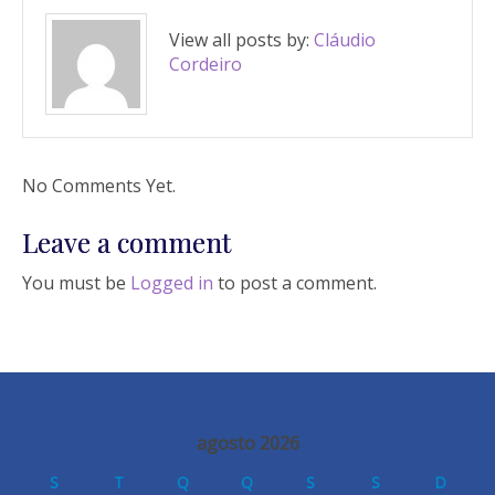
View all posts by:
Cláudio
Cordeiro
No Comments Yet.
Leave a comment
You must be
Logged in
to post a comment.
agosto 2026
S
T
Q
Q
S
S
D