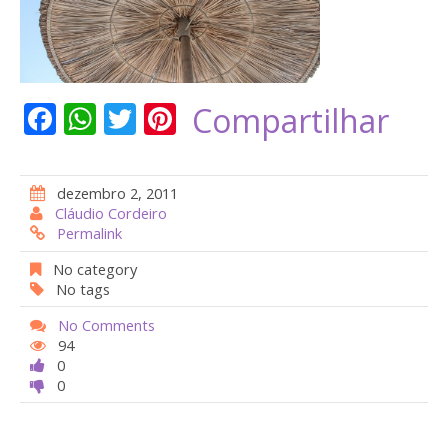
F
W
T
Pi
Compartilhar
ac
h
w
nt
e
at
itt
er
dezembro 2, 2011
b
s
er
e
Cláudio Cordeiro
Permalink
o
A
st
o
p
No category
No tags
k
p
No Comments
94
0
0