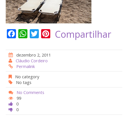
F
W
T
Pi
Compartilhar
ac
h
w
nt
e
at
itt
er
dezembro 2, 2011
b
s
er
e
Cláudio Cordeiro
Permalink
o
A
st
o
p
No category
No tags
k
p
No Comments
99
0
0