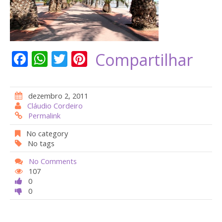
F
W
T
Pi
Compartilhar
ac
h
w
nt
e
at
itt
er
dezembro 2, 2011
b
s
er
e
Cláudio Cordeiro
Permalink
o
A
st
o
p
No category
No tags
k
p
No Comments
107
0
0