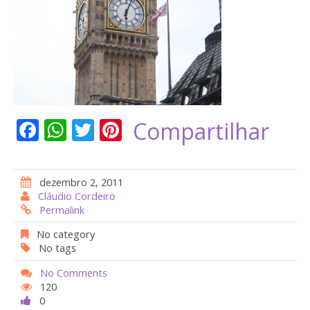
F
W
T
Pi
Compartilhar
ac
h
w
nt
e
at
itt
er
dezembro 2, 2011
b
s
er
e
Cláudio Cordeiro
Permalink
o
A
st
o
p
No category
No tags
k
p
No Comments
120
0