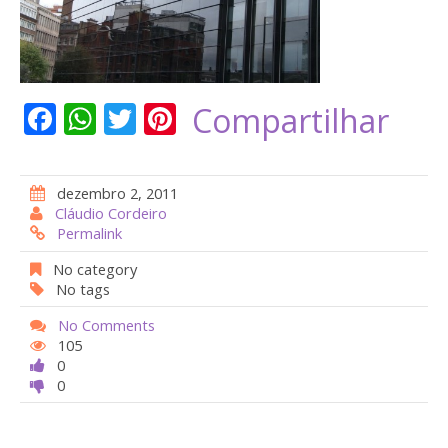
F
W
T
Pi
Compartilhar
ac
h
w
nt
e
at
itt
er
dezembro 2, 2011
b
s
er
e
Cláudio Cordeiro
Permalink
o
A
st
o
p
No category
No tags
k
p
No Comments
105
0
0