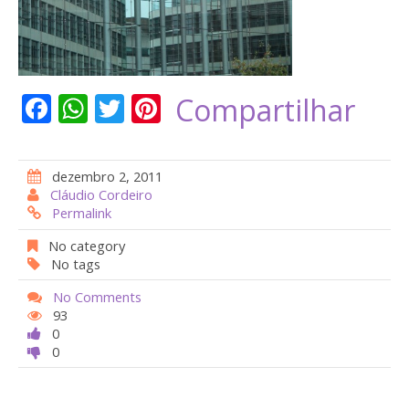
F
W
T
Pi
Compartilhar
ac
h
w
nt
e
at
itt
er
dezembro 2, 2011
b
s
er
e
Cláudio Cordeiro
Permalink
o
A
st
o
p
No category
No tags
k
p
No Comments
93
0
0