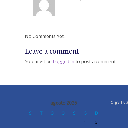
No Comments Yet.
Leave a comment
You must be
Logged in
to post a comment.
Siga no
agosto 2026
S
T
Q
Q
S
S
D
1
2