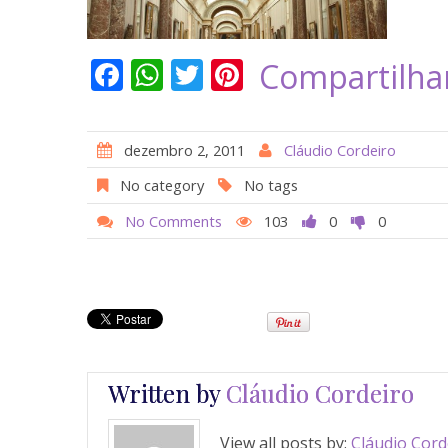
F
W
T
Pi
Compartilha
ac
h
w
nt
e
at
itt
er
dezembro 2, 2011
Cláudio Cordeiro
b
s
er
e
No category
No tags
o
A
st
No Comments
103
0
0
o
p
k
p
Written by
Cláudio Cordeiro
View all posts by:
Cláudio Cord