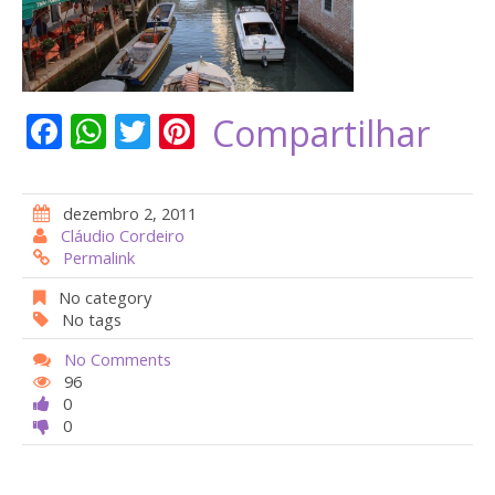
F
W
T
Pi
Compartilhar
ac
h
w
nt
e
at
itt
er
dezembro 2, 2011
b
s
er
e
Cláudio Cordeiro
Permalink
o
A
st
o
p
No category
No tags
k
p
No Comments
96
0
0