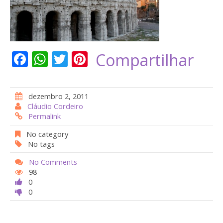
F
W
T
Pi
Compartilhar
ac
h
w
nt
e
at
itt
er
dezembro 2, 2011
b
s
er
e
Cláudio Cordeiro
Permalink
o
A
st
o
p
No category
No tags
k
p
No Comments
98
0
0