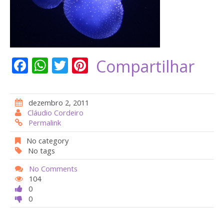
F
W
T
Pi
Compartilhar
ac
h
w
nt
e
at
itt
er
dezembro 2, 2011
b
s
er
e
Cláudio Cordeiro
Permalink
o
A
st
o
p
No category
No tags
k
p
No Comments
104
0
0