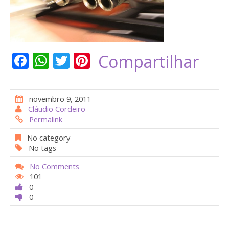
F
W
T
Pi
Compartilhar
ac
h
w
nt
e
at
itt
er
novembro 9, 2011
b
s
er
e
Cláudio Cordeiro
Permalink
o
A
st
o
p
No category
No tags
k
p
No Comments
101
0
0