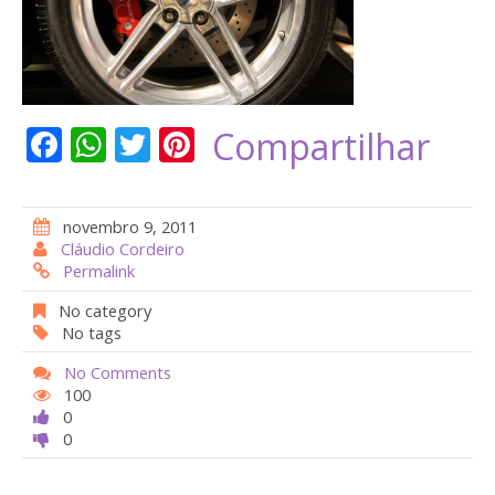
F
W
T
Pi
Compartilhar
ac
h
w
nt
e
at
itt
er
novembro 9, 2011
b
s
er
e
Cláudio Cordeiro
Permalink
o
A
st
o
p
No category
No tags
k
p
No Comments
100
0
0