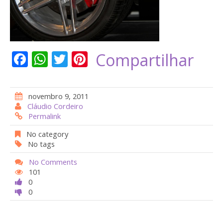
F
W
T
Pi
Compartilhar
ac
h
w
nt
e
at
itt
er
novembro 9, 2011
b
s
er
e
Cláudio Cordeiro
Permalink
o
A
st
o
p
No category
No tags
k
p
No Comments
101
0
0