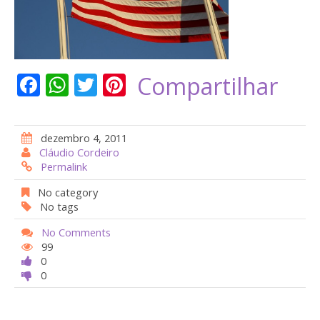
F
W
T
Pi
Compartilhar
ac
h
w
nt
e
at
itt
er
dezembro 4, 2011
b
s
er
e
Cláudio Cordeiro
Permalink
o
A
st
o
p
No category
No tags
k
p
No Comments
99
0
0