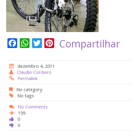
F
W
T
Pi
Compartilhar
ac
h
w
nt
e
at
itt
er
dezembro 4, 2011
b
s
er
e
Cláudio Cordeiro
Permalink
o
A
st
o
p
No category
No tags
k
p
No Comments
159
0
0