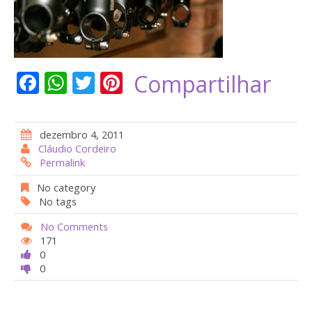
F
W
T
Pi
Compartilhar
ac
h
w
nt
e
at
itt
er
dezembro 4, 2011
b
s
er
e
Cláudio Cordeiro
Permalink
o
A
st
o
p
No category
No tags
k
p
No Comments
171
0
0