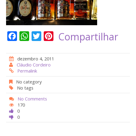
F
W
T
Pi
Compartilhar
ac
h
w
nt
e
at
itt
er
dezembro 4, 2011
b
s
er
e
Cláudio Cordeiro
Permalink
o
A
st
o
p
No category
No tags
k
p
No Comments
170
0
0