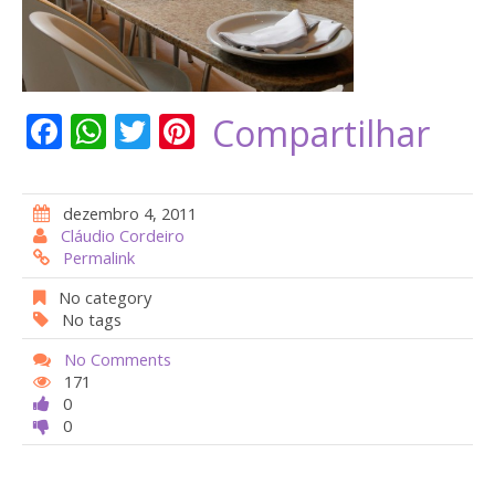
F
W
T
Pi
Compartilhar
ac
h
w
nt
e
at
itt
er
dezembro 4, 2011
b
s
er
e
Cláudio Cordeiro
Permalink
o
A
st
o
p
No category
No tags
k
p
No Comments
171
0
0