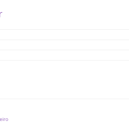
r
eiro