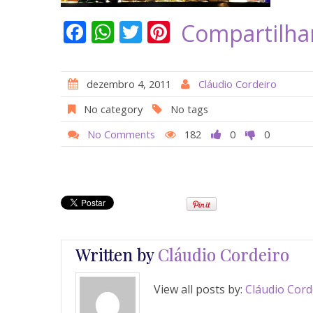
F
W
T
Pi
Compartilha
ac
h
w
nt
e
at
itt
er
dezembro 4, 2011
Cláudio Cordeiro
b
s
er
e
No category
No tags
o
A
st
No Comments
182
0
0
o
p
k
p
Written by
Cláudio Cordeiro
View all posts by:
Cláudio Cord