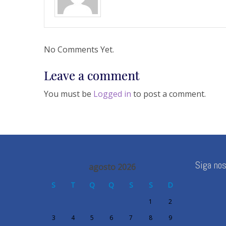
No Comments Yet.
Leave a comment
You must be
Logged in
to post a comment.
Siga no
agosto 2026
S
T
Q
Q
S
S
D
1
2
3
4
5
6
7
8
9