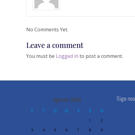
No Comments Yet.
Leave a comment
You must be
Logged in
to post a comment.
Siga no
agosto 2026
S
T
Q
Q
S
S
D
1
2
3
4
5
6
7
8
9