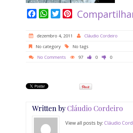
F
W
T
Pi
Compartilha
ac
h
w
nt
e
at
itt
er
dezembro 4, 2011
Cláudio Cordeiro
b
s
er
e
No category
No tags
o
A
st
No Comments
97
0
0
o
p
k
p
Written by
Cláudio Cordeiro
View all posts by:
Cláudio Cord