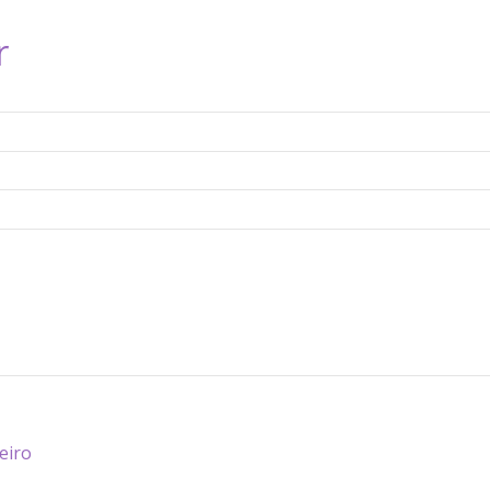
r
eiro