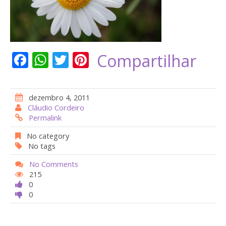
F
W
T
Pi
Compartilhar
ac
h
w
nt
e
at
itt
er
dezembro 4, 2011
b
s
er
e
Cláudio Cordeiro
Permalink
o
A
st
o
p
No category
No tags
k
p
No Comments
215
0
0