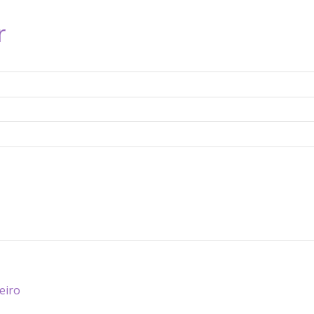
r
eiro