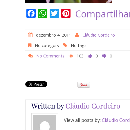
F
W
T
Pi
Compartilha
ac
h
w
nt
e
at
itt
er
dezembro 4, 2011
Cláudio Cordeiro
b
s
er
e
No category
No tags
o
A
st
No Comments
103
0
0
o
p
k
p
Written by
Cláudio Cordeiro
View all posts by:
Cláudio Cord