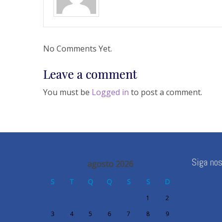
No Comments Yet.
Leave a comment
You must be
Logged in
to post a comment.
Siga no
agosto 2026
S
T
Q
Q
S
S
D
1
2
3
4
5
6
7
8
9