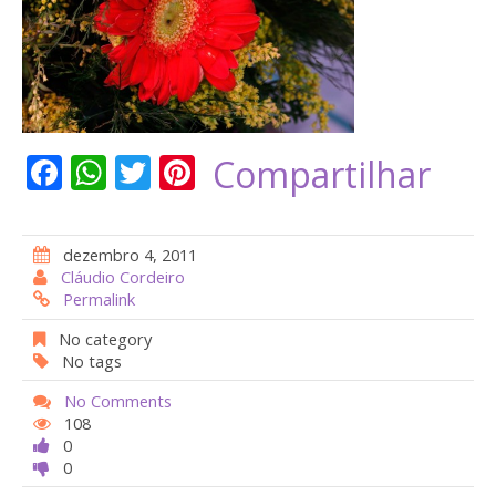
F
W
T
Pi
Compartilhar
ac
h
w
nt
e
at
itt
er
dezembro 4, 2011
b
s
er
e
Cláudio Cordeiro
Permalink
o
A
st
o
p
No category
No tags
k
p
No Comments
108
0
0