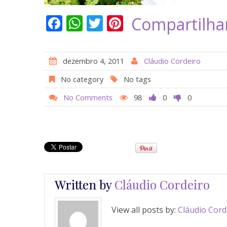
F
W
T
Pi
Compartilha
ac
h
w
nt
e
at
itt
er
dezembro 4, 2011
Cláudio Cordeiro
b
s
er
e
No category
No tags
o
A
st
No Comments
98
0
0
o
p
k
p
Written by
Cláudio Cordeiro
View all posts by:
Cláudio Cord