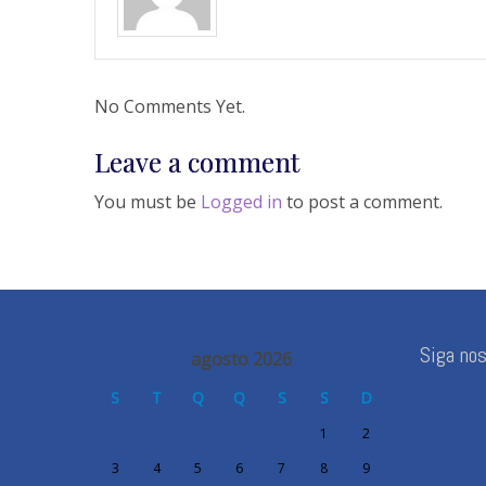
No Comments Yet.
Leave a comment
You must be
Logged in
to post a comment.
Siga no
agosto 2026
S
T
Q
Q
S
S
D
1
2
3
4
5
6
7
8
9