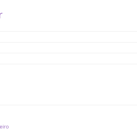
r
eiro