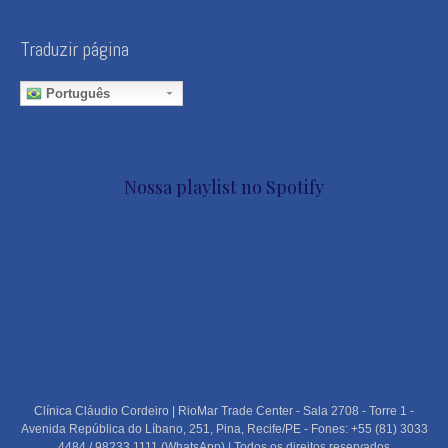
Traduzir página
Português
Nossa playlist no Spotify
Clínica Cláudio Cordeiro | RioMar Trade Center - Sala 2708 - Torre 1 -
Avenida República do Líbano, 251, Pina, Recife/PE - Fones: +55 (81) 3033
4484 / 98233 1111 (WhatsApp) | Todos os direitos reservados