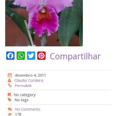
F
W
T
Pi
Compartilhar
ac
h
w
nt
e
at
itt
er
dezembro 4, 2011
b
s
er
e
Cláudio Cordeiro
Permalink
o
A
st
o
p
No category
No tags
k
p
No Comments
178