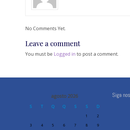
No Comments Yet.
Leave a comment
You must be
Logged in
to post a comment.
Siga no
agosto 2026
S
T
Q
Q
S
S
D
1
2
3
4
5
6
7
8
9