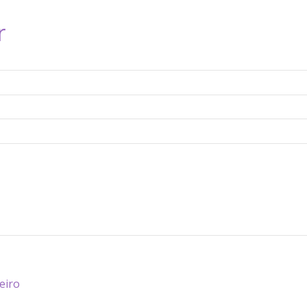
r
eiro