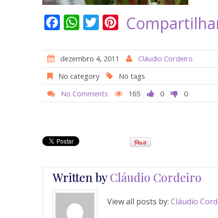
F
W
T
Pi
Compartilha
ac
h
w
nt
e
at
itt
er
dezembro 4, 2011
Cláudio Cordeiro
b
s
er
e
No category
No tags
o
A
st
No Comments
165
0
0
o
p
k
p
Written by
Cláudio Cordeiro
View all posts by:
Cláudio Cord