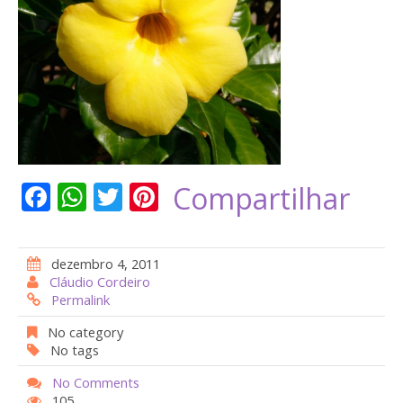
F
W
T
Pi
Compartilhar
ac
h
w
nt
e
at
itt
er
dezembro 4, 2011
b
s
er
e
Cláudio Cordeiro
Permalink
o
A
st
o
p
No category
No tags
k
p
No Comments
105