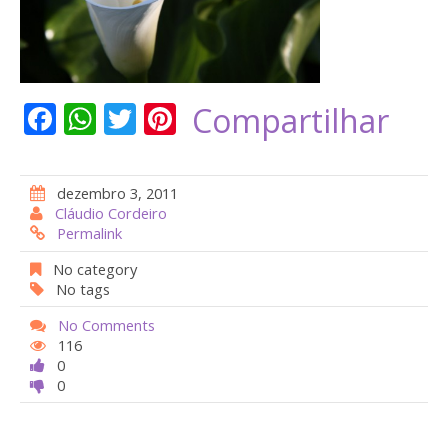
F
W
T
Pi
Compartilhar
ac
h
w
nt
e
at
itt
er
dezembro 3, 2011
b
s
er
e
Cláudio Cordeiro
Permalink
o
A
st
o
p
No category
No tags
k
p
No Comments
116
0
0