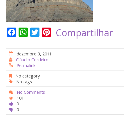
F
W
T
Pi
Compartilhar
ac
h
w
nt
e
at
itt
er
dezembro 3, 2011
b
s
er
e
Cláudio Cordeiro
Permalink
o
A
st
o
p
No category
No tags
k
p
No Comments
101
0
0