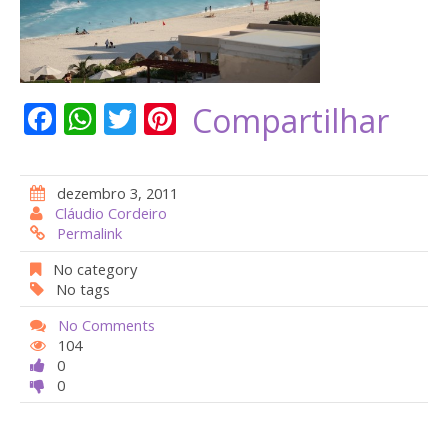
F
W
T
Pi
Compartilhar
ac
h
w
nt
e
at
itt
er
dezembro 3, 2011
b
s
er
e
Cláudio Cordeiro
Permalink
o
A
st
o
p
No category
No tags
k
p
No Comments
104
0
0