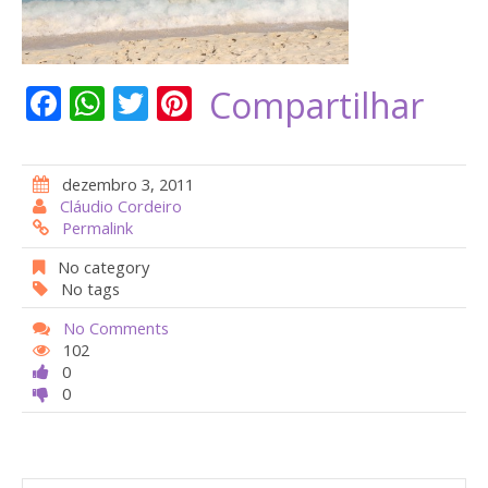
F
W
T
Pi
Compartilhar
ac
h
w
nt
e
at
itt
er
dezembro 3, 2011
b
s
er
e
Cláudio Cordeiro
Permalink
o
A
st
o
p
No category
No tags
k
p
No Comments
102
0
0