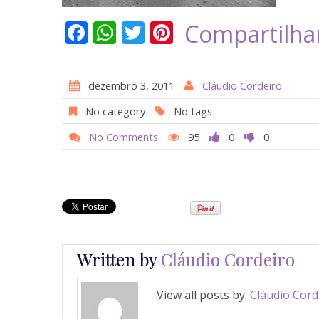
F
W
T
Pi
Compartilha
ac
h
w
nt
e
at
itt
er
dezembro 3, 2011
Cláudio Cordeiro
b
s
er
e
No category
No tags
o
A
st
No Comments
95
0
0
o
p
k
p
Written by
Cláudio Cordeiro
View all posts by:
Cláudio Cord