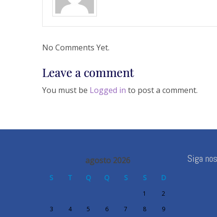
No Comments Yet.
Leave a comment
You must be
Logged in
to post a comment.
Siga no
agosto 2026
S
T
Q
Q
S
S
D
1
2
3
4
5
6
7
8
9