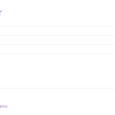
r
eiro